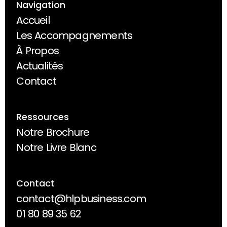
Navigation
Accueil
Accueil
Les Accompagnements
Les Accompagnements
À Propos
À Propos
Actualités
Actualités
Contact
Contact
Ressources
Notre Brochure
Notre Brochure
Notre Livre Blanc
Notre Livre Blanc
Contact
contact@hlpbusiness.com
contact@hlpbusiness.com
01 80 89 35 62
01 80 89 35 62