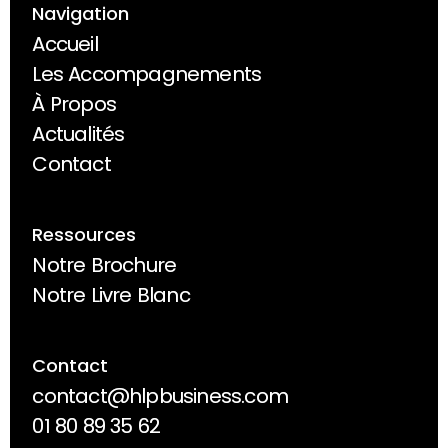
Navigation
Accueil
Accueil
Les Accompagnements
Les Accompagnements
À Propos
À Propos
Actualités
Actualités
Contact
Contact
Ressources
Notre Brochure
Notre Brochure
Notre Livre Blanc
Notre Livre Blanc
Contact
contact@hlpbusiness.com
contact@hlpbusiness.com
01 80 89 35 62
01 80 89 35 62