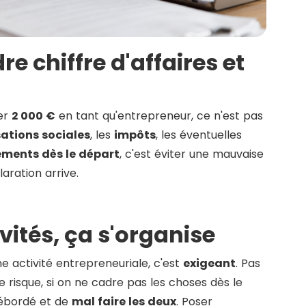
e chiffre d'affaires et
ser
2 000 €
en tant qu'entrepreneur, ce n'est pas
sations sociales
, les
impôts
, les éventuelles
ements dès le départ
, c'est éviter une mauvaise
aration arrive.
vités, ça s'organise
e activité entrepreneuriale, c'est
exigeant
. Pas
e risque, si on ne cadre pas les choses dès le
débordé et de
mal faire les deux
. Poser