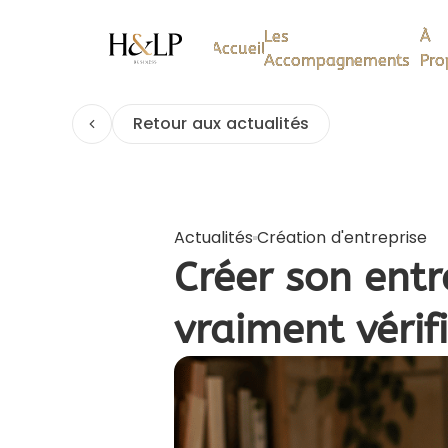
Les
Les
À
À
Accueil
Accueil
Accompagnements
Accompagnements
Pro
Pro
Retour aux actualités
Actualités
Création d'entreprise
Créer son entre
vraiment vérif