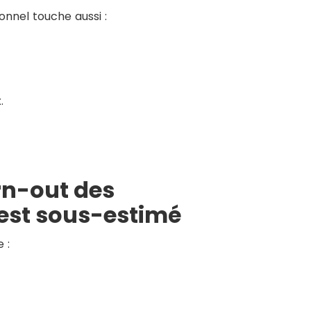
onnel touche aussi :
.
rn-out des
est sous-estimé
 :