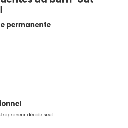
l
ale permanente
sionnel
ntrepreneur décide seul.