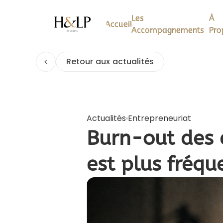
Les
Les
À
À
Accueil
Accueil
Accompagnements
Accompagnements
Pro
Pro
Retour aux actualités
Actualités
Entrepreneuriat
Burn-out des en
est plus fréqu