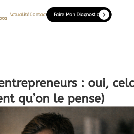
Actualités
Actualités
Contact
Contact
Faire Mon Diagnostic
Faire Mon Diagnostic
pos
pos
trepreneurs : oui, cela 
ent qu’on le pense)