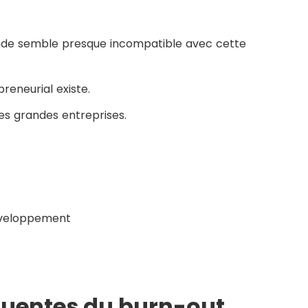
nde semble presque incompatible avec cette
reneurial existe.
es grandes entreprises.
développement
quentes du burn-out