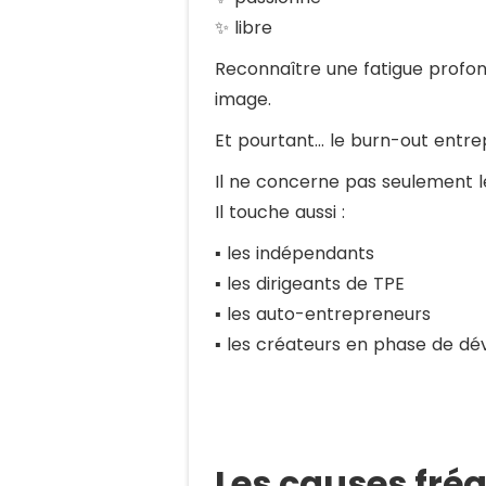
✨ libre
Reconnaître une fatigue profo
image.
Et pourtant… le burn-out entrep
Il ne concerne pas seulement l
Il touche aussi :
▪️ les indépendants
▪️ les dirigeants de TPE
▪️ les auto-entrepreneurs
▪️ les créateurs en phase de 
Les causes fré