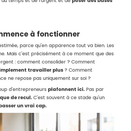
t du temps et de l'argent et de
poser des bases
ommence à fonctionner
stimée, parce qu'en apparence tout va bien. Les
urne. Mais c'est précisément à ce moment que des
gent : comment consolider ? Comment
implement travailler plus
? Comment
ance ne repose pas uniquement sur soi ?
coup d'entrepreneurs
plafonnent ici.
Pas par
ue de recul.
C'est souvent à ce stade qu'un
passer un vrai cap.