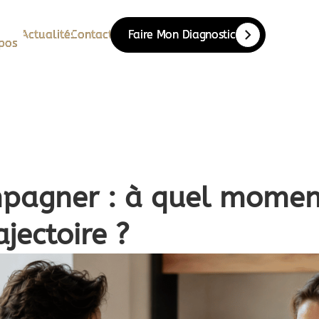
Actualités
Actualités
Contact
Contact
Faire Mon Diagnostic
Faire Mon Diagnostic
pos
pos
mpagner : à quel momen
jectoire ?