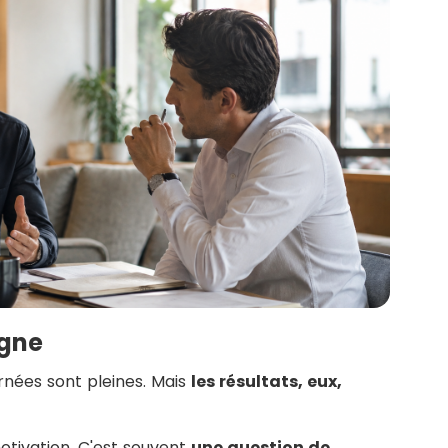
agne
urnées sont pleines. Mais
les résultats, eux,
otivation. C'est souvent
une question de