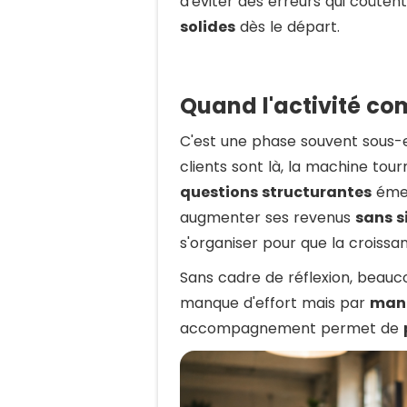
d'éviter des erreurs qui coûten
solides
dès le départ.
Quand l'activité c
C'est une phase souvent sous-e
clients sont là, la machine to
questions structurantes
émer
augmenter ses revenus
sans s
s'organiser pour que la croiss
Sans cadre de réflexion, beau
manque d'effort mais par
manq
accompagnement permet de