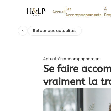
Les
Les
À
À
Accueil
Accueil
Accompagnements
Accompagnements
Pro
Pro
Retour aux actualités
Actualités
Accompagnement
Se faire acco
vraiment la tra