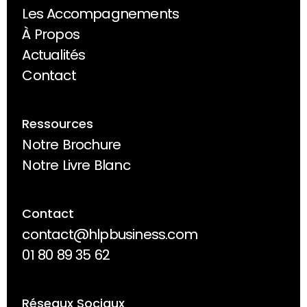
Les Accompagnements
Les Accompagnements
À Propos
À Propos
Actualités
Actualités
Contact
Contact
Ressources
Notre Brochure
Notre Brochure
Notre Livre Blanc
Notre Livre Blanc
Contact
contact@hlpbusiness.com
contact@hlpbusiness.com
01 80 89 35 62
01 80 89 35 62
Réseaux Sociaux